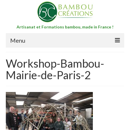
Artisanat et Formations bambou, made in France !
Menu
Accueil
Workshop-Bambou-
Boutique Formations Bambou
Mairie-de-Paris-2
3j Formation niveau 1 « Créer des objets et
des structures Bambou »
Séjour bambou – yoga niveau 1 de 5 jours
3j stage bambou niveau 2 : Accompagnement
efficace de votre projet bambou
Séjour bambou – yoga niveau 2 de 5 jours