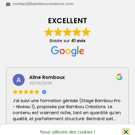
Mon compte
contact@bamboucreations.com
Panier
EXCELLENT
Prestations
Basée sur
41 avis
Formation bambou professionnelle finançable :
Les bases du métier d’artisan bamboutier – Niveau
1
Formation Pro Bambou finançable :
Accompagnement efficace de votre projet
Aline Romboux
bambou – Niveau 2
30/06/2026
Workshops bambou et Conférences bambou
J’ai suivi une formation géniale (Stage Bambou Pro
Stage d’accompagnement projet Bambou
- Niveau 1), proposée par Bambou Créations. Le
individuel et motivant
contenu est vraiment riche, tant en quantité qu’en
qualité, et parfaitement structuré. Bertrand sait
Animations bambou et Team Building
passer de la théorie à la pratique avec beaucoup
Lire la suite
de fluidité, ce qui rend l’apprentissage concret et
Nous utilisons des cookies !
Créations