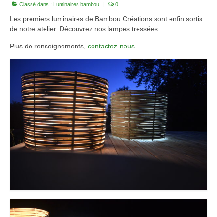
Classé dans :
Luminaires bambou
|
0
3 jours de Formation « Construire une Pergola
Les premiers luminaires de Bambou Créations sont enfin sortis
en bambou »
de notre atelier. Découvrez nos lampes tressées
Boutique Bambous & Objets
Plus de renseignements,
contactez-nous
Lamelles et Cannes de Bambou
Cannes de bambou françaises de 2 à 6m
Lamelles de bambou françaises de 2 à 6m
Structures et Objets Bambou
Star Dôme élégant en lamelles de bambou
Arche bambou pliable et unique
Magnifique Cocon bambou 5 étoiles
Beau luminaire bambou Tipi INDOOR