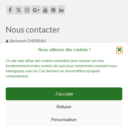
Nous contacter
Bertrand CHEREAU
131 Chemin des Cousinets
Nous utilisons des cookies !
MONTARDIT FRANCE 09230
+33(0) 7 82 55 93 33
Ce site web utilise des cookies essentiels pour assurer son bon
fonctionnement et des cookies de suivi pour comprendre comment vous
contact@bamboucreations.com
interagissez avec lui. Ces derniers ne seront définis qu'après
consentement.
Accueil
Artisan Bambou passionné – Présentation
Boutique bambou
J'accepte
Prestations bambou de qualité
Créations en bambou, c’est sublime !
Actualité Bambou Créations
Contact Bambou Créations
Refuser
Mentions légales Bambou Créations
Conditions générales de vente
Personnaliser
Politique de Confidentialité