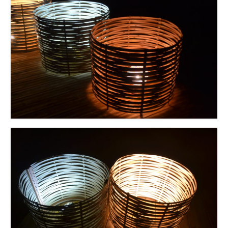
Mon compte
Panier
Prestations
Formation bambou professionnelle finançable :
Les bases du métier d’artisan bamboutier – Niveau
1
Formation Pro Bambou finançable :
Accompagnement efficace de votre projet
bambou – Niveau 2
Workshops bambou et Conférences bambou
Stage d’accompagnement projet Bambou
individuel et motivant
Animations bambou et Team Building
Créations