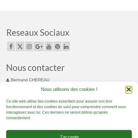
Espaces originaux design en bambou :
magnifique !
Décorations d’Evènements et mariages
Reseaux Sociaux
Merveilleux luminaires en bambou
Aménagement bambou extérieur
Nous contacter
Options sur-mesure en bambou
A Propos
Bertrand CHEREAU
131 Chemin des Cousinets
Nous utilisons des cookies !
Bambou Créations certifié Qualiopi : gage de
MONTARDIT FRANCE 09230
qualité
+33(0) 7 82 55 93 33
Ce site web utilise des cookies essentiels pour assurer son bon
fonctionnement et des cookies de suivi pour comprendre comment vous
contact@bamboucreations.com
Actualité Bambou Créations
interagissez avec lui. Ces derniers ne seront définis qu'après
consentement.
Partenaires bambou
Accueil
Artisan Bambou passionné – Présentation
Boutique bambou
Contact
J'accepte