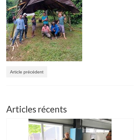
3 jours de Formation « Construire une Pergola
en bambou »
Boutique Bambous & Objets
Lamelles et Cannes de Bambou
Cannes de bambou françaises de 2 à 6m
Lamelles de bambou françaises de 2 à 6m
Article précédent
Structures et Objets Bambou
Star Dôme élégant en lamelles de bambou
Arche bambou pliable et unique
Articles récents
Magnifique Cocon bambou 5 étoiles
Beau luminaire bambou Tipi INDOOR