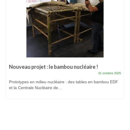
Mon compte
Panier
Prestations
Formation bambou professionnelle finançable :
Les bases du métier d’artisan bamboutier – Niveau
1
Formation Pro Bambou finançable :
Nouveau projet : le bambou nucléaire !
Accompagnement efficace de votre projet
31 octobre 2025
bambou – Niveau 2
Prototypes en milieu nucléaire : des tables en bambou EDF
Workshops bambou et Conférences bambou
et la Centrale Nucléaire de...
Stage d’accompagnement projet Bambou
individuel et motivant
Animations bambou et Team Building
Créations