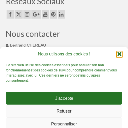
Reseaux Sociaux
Nous contacter
Bertrand CHEREAU
131 Chemin des Cousinets
Nous utilisons des cookies !
MONTARDIT FRANCE 09230
+33(0) 7 82 55 93 33
Ce site web utilise des cookies essentiels pour assurer son bon
fonctionnement et des cookies de suivi pour comprendre comment vous
contact@bamboucreations.com
interagissez avec lui. Ces derniers ne seront définis qu'après
consentement.
Accueil
Artisan Bambou passionné – Présentation
Boutique bambou
J'accepte
Prestations bambou de qualité
Créations en bambou, c’est sublime !
Actualité Bambou Créations
Contact Bambou Créations
Refuser
Mentions légales Bambou Créations
Conditions générales de vente
Personnaliser
Politique de Confidentialité