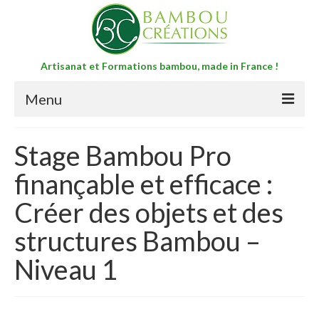
Artisanat et Formations bambou, made in France !
Menu
Accueil
Stage Bambou Pro
Boutique Formations Bambou
finançable et efficace :
3j Formation niveau 1 « Créer des objets et
Créer des objets et des
des structures Bambou »
structures Bambou –
Séjour bambou – yoga niveau 1 de 5 jours
Niveau 1
3j stage bambou niveau 2 : Accompagnement
efficace de votre projet bambou
Séjour bambou – yoga niveau 2 de 5 jours