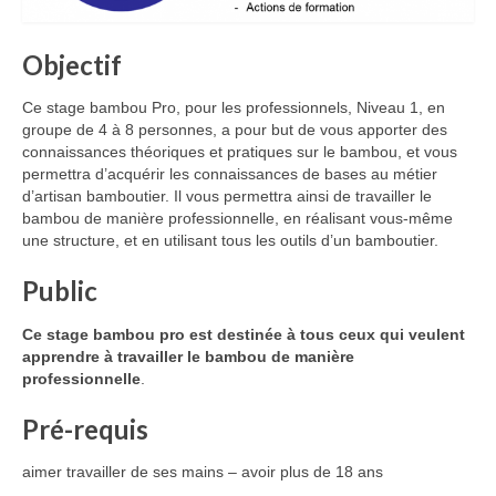
Espaces originaux design en bambou :
Objectif
magnifique !
Décorations d’Evènements et mariages
Ce stage bambou Pro, pour les professionnels, Niveau 1, en
groupe de 4 à 8 personnes, a pour but de vous apporter des
Merveilleux luminaires en bambou
connaissances théoriques et pratiques sur le bambou, et vous
permettra d’acquérir les connaissances de bases au métier
Aménagement bambou extérieur
d’artisan bamboutier. Il vous permettra ainsi de travailler le
bambou de manière professionnelle, en réalisant vous-même
Options sur-mesure en bambou
une structure, et en utilisant tous les outils d’un bamboutier.
Public
A Propos
Bambou Créations certifié Qualiopi : gage de
Ce stage bambou pro est destinée à tous ceux qui veulent
qualité
apprendre à travailler le bambou de manière
professionnelle
.
Actualité Bambou Créations
Pré-requis
Partenaires bambou
aimer travailler de ses mains – avoir plus de 18 ans
Contact