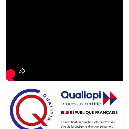
Mon compte
Panier
Prestations
Formation bambou professionnelle finançable :
Les bases du métier d’artisan bamboutier – Niveau
1
Formation Pro Bambou finançable :
Accompagnement efficace de votre projet
bambou – Niveau 2
Workshops bambou et Conférences bambou
Stage d’accompagnement projet Bambou
individuel et motivant
Animations bambou et Team Building
Créations