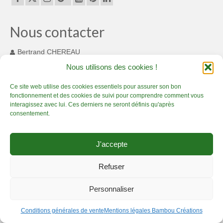
Espaces originaux design en bambou :
magnifique !
Nous contacter
Décorations d’Evènements et mariages
Bertrand CHEREAU
131 Chemin des Cousinets
Nous utilisons des cookies !
Merveilleux luminaires en bambou
MONTARDIT FRANCE 09230
+33(0) 7 82 55 93 33
Ce site web utilise des cookies essentiels pour assurer son bon
Aménagement bambou extérieur
fonctionnement et des cookies de suivi pour comprendre comment vous
contact@bamboucreations.com
interagissez avec lui. Ces derniers ne seront définis qu'après
Options sur-mesure en bambou
consentement.
A Propos
Accueil
Artisan Bambou passionné – Présentation
Boutique bambou
J'accepte
Bambou Créations certifié Qualiopi : gage de
Prestations bambou de qualité
Créations en bambou, c’est sublime !
qualité
Actualité Bambou Créations
Contact Bambou Créations
Refuser
Actualité Bambou Créations
Mentions légales Bambou Créations
Conditions générales de vente
Personnaliser
Politique de Confidentialité
Partenaires bambou
copyright 2017 Bambou Créations - Tous droits réservés
Conditions générales de vente
Mentions légales Bambou Créations
Contact