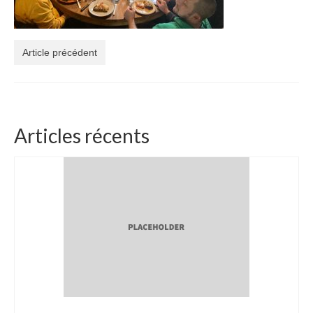
3 jours de Formation « Construire une Pergola
en bambou »
Article précédent
Boutique Bambous & Objets
Lamelles et Cannes de Bambou
Cannes de bambou françaises de 2 à 6m
Articles récents
Lamelles de bambou françaises de 2 à 6m
Structures et Objets Bambou
Star Dôme élégant en lamelles de bambou
Arche bambou pliable et unique
Magnifique Cocon bambou 5 étoiles
Beau luminaire bambou Tipi INDOOR