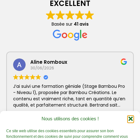
EXCELLENT
Mon compte
Panier
Basée sur
41 avis
Prestations
Formation bambou professionnelle finançable :
Les bases du métier d’artisan bamboutier – Niveau
1
Aline Romboux
30/06/2026
Formation Pro Bambou finançable :
Accompagnement efficace de votre projet
bambou – Niveau 2
J’ai suivi une formation géniale (Stage Bambou Pro
- Niveau 1), proposée par Bambou Créations. Le
Workshops bambou et Conférences bambou
contenu est vraiment riche, tant en quantité qu’en
qualité, et parfaitement structuré. Bertrand sait
Stage d’accompagnement projet Bambou
passer de la théorie à la pratique avec beaucoup
individuel et motivant
Lire la suite
de fluidité, ce qui rend l’apprentissage concret et
Nous utilisons des cookies !
directement applicable. Il est extrêmement
Animations bambou et Team Building
pédagogue, patient et clair dans ses explications.
Ce site web utilise des cookies essentiels pour assurer son bon
L’ambiance a été très bienveillante.
fonctionnement et des cookies de suivi pour comprendre comment vous
Créations