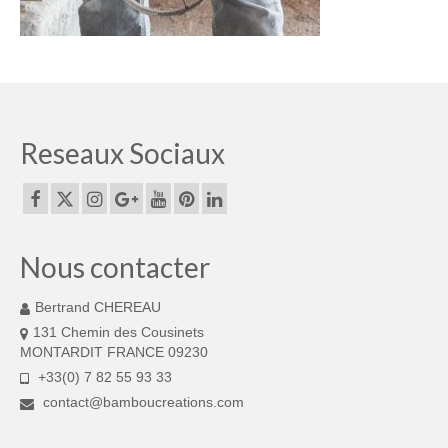
3 jours de Formation « Construire une Pergola
en bambou »
Boutique Bambous & Objets
Lamelles et Cannes de Bambou
Reseaux Sociaux
Cannes de bambou françaises de 2 à 6m
Lamelles de bambou françaises de 2 à 6m
Structures et Objets Bambou
Nous contacter
Star Dôme élégant en lamelles de bambou
Bertrand CHEREAU
131 Chemin des Cousinets
Arche bambou pliable et unique
MONTARDIT FRANCE 09230
+33(0) 7 82 55 93 33
Magnifique Cocon bambou 5 étoiles
contact@bamboucreations.com
Beau luminaire bambou Tipi INDOOR