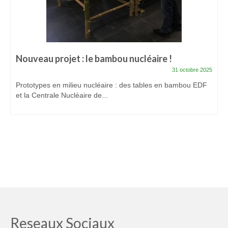
Mon compte
Panier
Prestations
Nouveau projet : le bambou nucléaire !
Formation bambou professionnelle finançable :
31 octobre 2025
Les bases du métier d’artisan bamboutier – Niveau
Prototypes en milieu nucléaire : des tables en bambou EDF
1
et la Centrale Nucléaire de...
Formation Pro Bambou finançable :
Accompagnement efficace de votre projet
bambou – Niveau 2
Workshops bambou et Conférences bambou
Stage d’accompagnement projet Bambou
individuel et motivant
Animations bambou et Team Building
Reseaux Sociaux
Créations