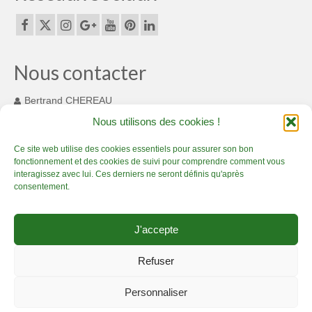
Espaces originaux design en bambou :
magnifique !
Décorations d’Evènements et mariages
Nous contacter
Merveilleux luminaires en bambou
Bertrand CHEREAU
131 Chemin des Cousinets
Nous utilisons des cookies !
Aménagement bambou extérieur
MONTARDIT FRANCE 09230
+33(0) 7 82 55 93 33
Ce site web utilise des cookies essentiels pour assurer son bon
Options sur-mesure en bambou
fonctionnement et des cookies de suivi pour comprendre comment vous
contact@bamboucreations.com
interagissez avec lui. Ces derniers ne seront définis qu'après
A Propos
consentement.
Bambou Créations certifié Qualiopi : gage de
Accueil
Artisan Bambou passionné – Présentation
Boutique bambou
qualité
J'accepte
Prestations bambou de qualité
Créations en bambou, c’est sublime !
Actualité Bambou Créations
Actualité Bambou Créations
Contact Bambou Créations
Refuser
Mentions légales Bambou Créations
Conditions générales de vente
Partenaires bambou
Personnaliser
Politique de Confidentialité
Contact