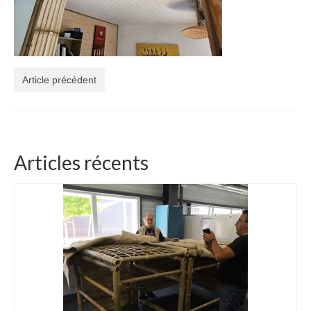
3 jours de Formation « Construire une Pergola
en bambou »
Boutique Bambous & Objets
Article précédent
Lamelles et Cannes de Bambou
Cannes de bambou françaises de 2 à 6m
Lamelles de bambou françaises de 2 à 6m
Articles récents
Structures et Objets Bambou
Star Dôme élégant en lamelles de bambou
Arche bambou pliable et unique
Magnifique Cocon bambou 5 étoiles
Beau luminaire bambou Tipi INDOOR