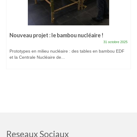
Mon compte
Panier
Prestations
Nouveau projet : le bambou nucléaire !
Formation bambou professionnelle finançable :
31 octobre 2025
Les bases du métier d’artisan bamboutier – Niveau
Prototypes en milieu nucléaire : des tables en bambou EDF
1
et la Centrale Nucléaire de...
Formation Pro Bambou finançable :
Accompagnement efficace de votre projet
bambou – Niveau 2
Workshops bambou et Conférences bambou
Stage d’accompagnement projet Bambou
individuel et motivant
Animations bambou et Team Building
Reseaux Sociaux
Créations