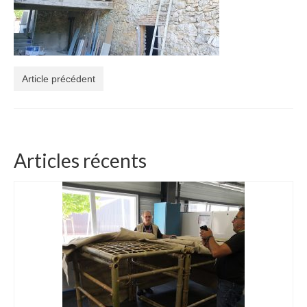
3 jours de Formation « Construire une Pergola
en bambou »
Boutique Bambous & Objets
Article précédent
Lamelles et Cannes de Bambou
Cannes de bambou françaises de 2 à 6m
Lamelles de bambou françaises de 2 à 6m
Articles récents
Structures et Objets Bambou
Star Dôme élégant en lamelles de bambou
Arche bambou pliable et unique
Magnifique Cocon bambou 5 étoiles
Beau luminaire bambou Tipi INDOOR