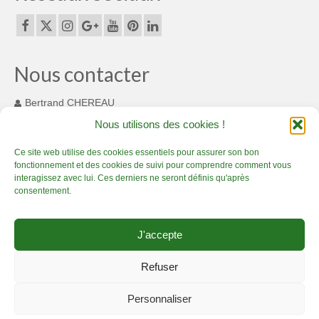
Espaces originaux design en bambou :
magnifique !
Décorations d’Evènements et mariages
Nous contacter
Merveilleux luminaires en bambou
Bertrand CHEREAU
131 Chemin des Cousinets
Nous utilisons des cookies !
Aménagement bambou extérieur
MONTARDIT FRANCE 09230
+33(0) 7 82 55 93 33
Ce site web utilise des cookies essentiels pour assurer son bon
Options sur-mesure en bambou
fonctionnement et des cookies de suivi pour comprendre comment vous
contact@bamboucreations.com
interagissez avec lui. Ces derniers ne seront définis qu'après
A Propos
consentement.
Bambou Créations certifié Qualiopi : gage de
Accueil
Artisan Bambou passionné – Présentation
Boutique bambou
qualité
J'accepte
Prestations bambou de qualité
Créations en bambou, c’est sublime !
Actualité Bambou Créations
Actualité Bambou Créations
Contact Bambou Créations
Refuser
Mentions légales Bambou Créations
Conditions générales de vente
Partenaires bambou
Personnaliser
Politique de Confidentialité
Contact