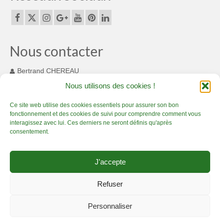
Espaces originaux design en bambou :
magnifique !
Décorations d’Evènements et mariages
Nous contacter
Merveilleux luminaires en bambou
Bertrand CHEREAU
131 Chemin des Cousinets
Nous utilisons des cookies !
Aménagement bambou extérieur
MONTARDIT FRANCE 09230
+33(0) 7 82 55 93 33
Ce site web utilise des cookies essentiels pour assurer son bon
Options sur-mesure en bambou
fonctionnement et des cookies de suivi pour comprendre comment vous
contact@bamboucreations.com
interagissez avec lui. Ces derniers ne seront définis qu'après
A Propos
consentement.
Bambou Créations certifié Qualiopi : gage de
Accueil
Artisan Bambou passionné – Présentation
Boutique bambou
qualité
J'accepte
Prestations bambou de qualité
Créations en bambou, c’est sublime !
Actualité Bambou Créations
Actualité Bambou Créations
Contact Bambou Créations
Refuser
Mentions légales Bambou Créations
Conditions générales de vente
Partenaires bambou
Personnaliser
Politique de Confidentialité
Contact