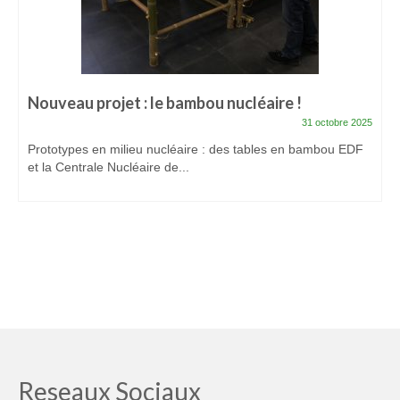
Mon compte
Panier
Prestations
Nouveau projet : le bambou nucléaire !
Formation bambou professionnelle finançable :
31 octobre 2025
Les bases du métier d’artisan bamboutier – Niveau
Prototypes en milieu nucléaire : des tables en bambou EDF
1
et la Centrale Nucléaire de...
Formation Pro Bambou finançable :
Accompagnement efficace de votre projet
bambou – Niveau 2
Workshops bambou et Conférences bambou
Stage d’accompagnement projet Bambou
individuel et motivant
Animations bambou et Team Building
Reseaux Sociaux
Créations