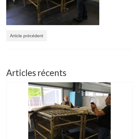
3 jours de Formation « Construire une Pergola
en bambou »
Boutique Bambous & Objets
Article précédent
Lamelles et Cannes de Bambou
Cannes de bambou françaises de 2 à 6m
Lamelles de bambou françaises de 2 à 6m
Articles récents
Structures et Objets Bambou
Star Dôme élégant en lamelles de bambou
Arche bambou pliable et unique
Magnifique Cocon bambou 5 étoiles
Beau luminaire bambou Tipi INDOOR