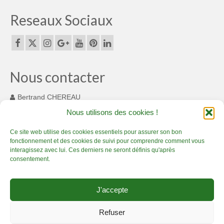
Reseaux Sociaux
Nous contacter
Bertrand CHEREAU
131 Chemin des Cousinets
Nous utilisons des cookies !
MONTARDIT FRANCE 09230
+33(0) 7 82 55 93 33
Ce site web utilise des cookies essentiels pour assurer son bon
fonctionnement et des cookies de suivi pour comprendre comment vous
contact@bamboucreations.com
interagissez avec lui. Ces derniers ne seront définis qu'après
consentement.
Accueil
Artisan Bambou passionné – Présentation
Boutique bambou
J'accepte
Prestations bambou de qualité
Créations en bambou, c’est sublime !
Actualité Bambou Créations
Contact Bambou Créations
Refuser
Mentions légales Bambou Créations
Conditions générales de vente