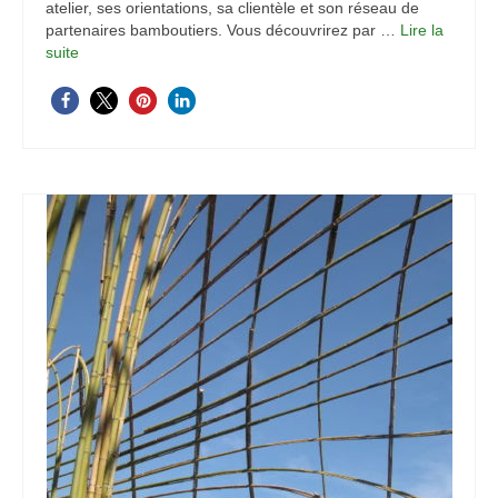
atelier, ses orientations, sa clientèle et son réseau de
Mon compte
partenaires bamboutiers. Vous découvrirez par …
Lire la
suite­­
Panier
Prestations
Formation bambou professionnelle finançable :
Les bases du métier d’artisan bamboutier – Niveau
1
Formation Pro Bambou finançable :
Accompagnement efficace de votre projet
bambou – Niveau 2
Workshops bambou et Conférences bambou
Stage d’accompagnement projet Bambou
individuel et motivant
Animations bambou et Team Building
Créations