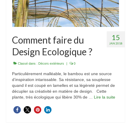
Espaces originaux design en bambou :
magnifique !
Décorations d’Evènements et mariages
15
Comment faire du
Merveilleux luminaires en bambou
JAN 2018
Design Ecologique ?
Aménagement bambou extérieur
Options sur-mesure en bambou
Classé dans :
Décors extérieurs
|
0
Particulièrement malléable, le bambou est une source
A Propos
d’inspiration intarissable. Sa résistance, sa souplesse
quand il est coupé en lamelles et sa légèreté permet de
Bambou Créations certifié Qualiopi : gage de
décupler sa créativité en matière de design. Cette
qualité
plante, très écologique qui libère 30% de …
Lire la suite­­
Actualité Bambou Créations
Partenaires bambou
Contact