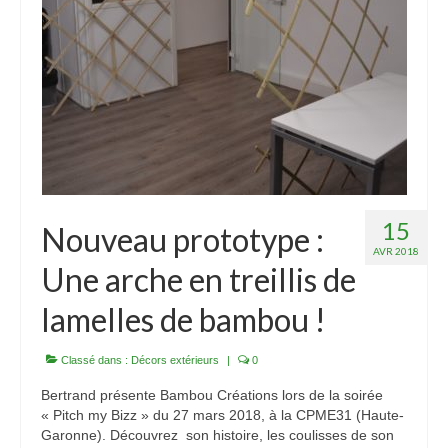
3 jours de Formation « Construire une Pergola
en bambou »
Boutique Bambous & Objets
Lamelles et Cannes de Bambou
Cannes de bambou françaises de 2 à 6m
Lamelles de bambou françaises de 2 à 6m
15
Nouveau prototype :
AVR 2018
Structures et Objets Bambou
Une arche en treillis de
Star Dôme élégant en lamelles de bambou
lamelles de bambou !
Arche bambou pliable et unique
Classé dans :
Décors extérieurs
|
0
Magnifique Cocon bambou 5 étoiles
Bertrand présente Bambou Créations lors de la soirée
« Pitch my Bizz » du 27 mars 2018, à la CPME31 (Haute-
Beau luminaire bambou Tipi INDOOR
Garonne). Découvrez son histoire, les coulisses de son