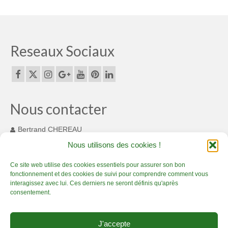
Reseaux Sociaux
Nous contacter
Bertrand CHEREAU
131 Chemin des Cousinets
Nous utilisons des cookies !
MONTARDIT FRANCE 09230
+33(0) 7 82 55 93 33
Ce site web utilise des cookies essentiels pour assurer son bon
fonctionnement et des cookies de suivi pour comprendre comment vous
contact@bamboucreations.com
interagissez avec lui. Ces derniers ne seront définis qu'après
consentement.
Accueil
Artisan Bambou passionné – Présentation
Boutique bambou
J'accepte