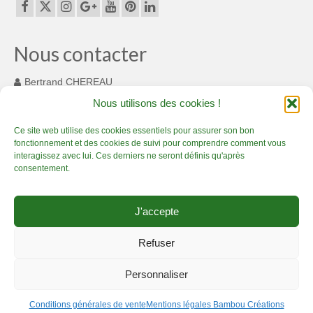
Nous contacter
Bertrand CHEREAU
131 Chemin des Cousinets
Nous utilisons des cookies !
MONTARDIT FRANCE 09230
+33(0) 7 82 55 93 33
Ce site web utilise des cookies essentiels pour assurer son bon
fonctionnement et des cookies de suivi pour comprendre comment vous
contact@bamboucreations.com
interagissez avec lui. Ces derniers ne seront définis qu'après
consentement.
Accueil
Artisan Bambou passionné – Présentation
Boutique bambou
J'accepte
Prestations bambou de qualité
Créations en bambou, c’est sublime !
Actualité Bambou Créations
Contact Bambou Créations
Refuser
Mentions légales Bambou Créations
Conditions générales de vente
Personnaliser
Politique de Confidentialité
copyright 2017 Bambou Créations - Tous droits réservés
Conditions générales de vente
Mentions légales Bambou Créations