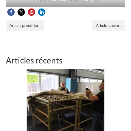
star dôme réalisé en chantier participatif
Espaces originaux design en bambou :
magnifique !
Article précédent
Article suivant
Décorations d’Evènements et mariages
Merveilleux luminaires en bambou
Aménagement bambou extérieur
Articles récents
Options sur-mesure en bambou
A Propos
Bambou Créations certifié Qualiopi : gage de
qualité
Actualité Bambou Créations
Partenaires bambou
Contact