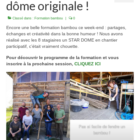
dôme originale !
3 jours de Formation « Construire une Pergola
en bambou »
Classé dans :
Formation bambou
|
0
Encore une belle formation bambou ce week-end : partages,
Boutique Bambous & Objets
échanges et créativité dans la bonne humeur ! Nous avons
réalisé avec les 8 stagiaires un STAR DOME en chantier
Lamelles et Cannes de Bambou
participatif, c’était vraiment chouette.
Cannes de bambou françaises de 2 à 6m
Pour découvrir le programme de la formation et vous
inscrire à la prochaine session,
CLIQUEZ ICI
Lamelles de bambou françaises de 2 à 6m
Structures et Objets Bambou
Star Dôme élégant en lamelles de bambou
Arche bambou pliable et unique
Magnifique Cocon bambou 5 étoiles
Pas si facile de fendre un
Beau luminaire bambou Tipi INDOOR
bambou !